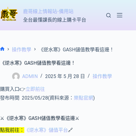
跳
至
鹿哥線上情報站-備用站
主
全台最懂課長的線上購卡平台
要
內
容
操作教學
《逆水寒》️GASH儲值教學看這邊！
首
頁
《逆水寒》️GASH儲值教學看這邊！
ADMIN
2025 年 5 月 28 日
操作教學
購買入口👉
立即前往
發布時間
2025/05/28(資料來源：
樂點官網
)
⚔️《逆水寒》GASH儲值教學看這邊⚔️
點我前往：
《逆水寒》儲值平台
🔗