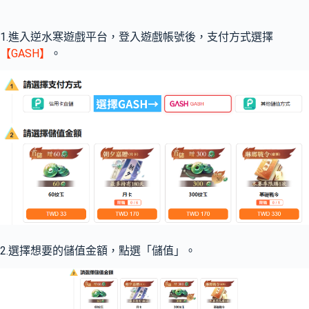
1.進入逆水寒遊戲平台，登入遊戲帳號後，支付方式選擇
【GASH】
。
2.選擇想要的儲值金額，點選「儲值」。