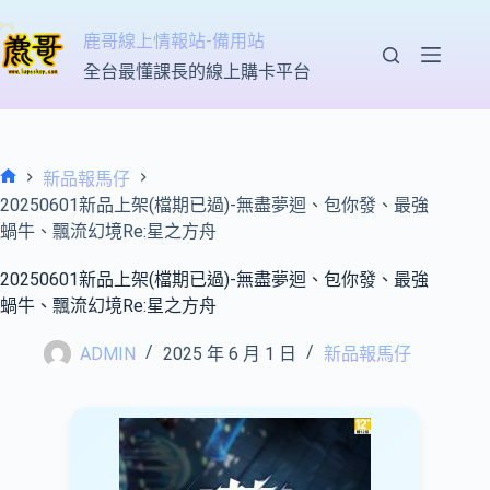
跳
至
鹿哥線上情報站-備用站
主
全台最懂課長的線上購卡平台
要
內
容
新品報馬仔
首
20250601新品上架(檔期已過)-無盡夢迴、包你發、最強
頁
蝸牛、飄流幻境Re:星之方舟
20250601新品上架(檔期已過)-無盡夢迴、包你發、最強
蝸牛、飄流幻境Re:星之方舟
ADMIN
2025 年 6 月 1 日
新品報馬仔