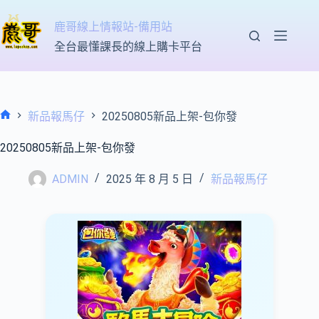
跳
至
鹿哥線上情報站-備用站
主
全台最懂課長的線上購卡平台
要
內
容
新品報馬仔
20250805新品上架-包你發
首
頁
20250805新品上架-包你發
ADMIN
2025 年 8 月 5 日
新品報馬仔