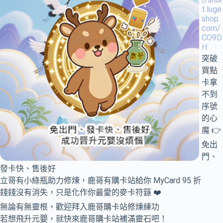
t.luge
shop.
com/
CO9D
H
突破
買點
卡拿
不到
序號
的心
魔 👉
免出
門、
發卡快、售後好
立哥有小綠瓶助力修煉，鹿哥有購卡站給你 MyCard 95 折
錢錢沒有消失，只是化作你最愛的麥卡符籙 ❤️
無論有無靈根，歡迎拜入鹿哥購卡站修煉練功
若想飛升元嬰，就快來鹿哥購卡站補滿靈石吧！