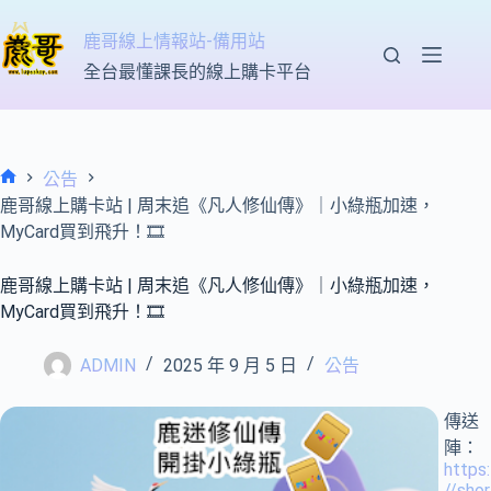
跳
至
鹿哥線上情報站-備用站
主
全台最懂課長的線上購卡平台
要
內
容
公告
首
鹿哥線上購卡站 | 周末追《凡人修仙傳》｜小綠瓶加速，
頁
MyCard買到飛升！
🎞
鹿哥線上購卡站 | 周末追《凡人修仙傳》｜小綠瓶加速，
MyCard買到飛升！
🎞
ADMIN
2025 年 9 月 5 日
公告
傳送
陣：
https:
//shor