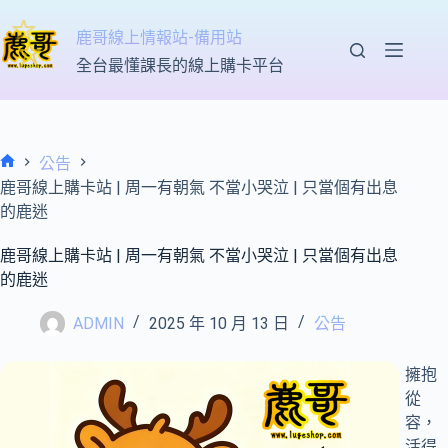
跳
至
鹿哥線上情報站-備用站
主
全台最懂課長的線上購卡平台
要
內
容
公告
首
鹿哥線上購卡站 | 周一有朝氣 不當小哭泣 | 只當個有出息
頁
的鹿迷
鹿哥線上購卡站 | 周一有朝氣 不當小哭泣 | 只當個有出息
的鹿迷
ADMIN
2025 年 10 月 13 日
公告
擁抱
從
容，
活得