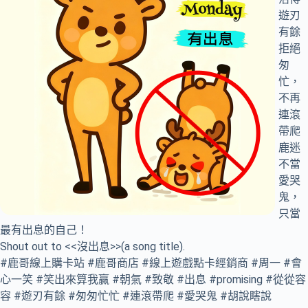
遊刃
有餘
拒絕
匆
忙，
不再
連滾
帶爬
鹿迷
不當
愛哭
鬼，
只當
最有出息的自己！
Shout out to <<沒出息>>(a song title).
#鹿哥線上購卡站 #鹿哥商店 #線上遊戲點卡經銷商 #周一 #會
心一笑 #笑出來算我贏 #朝氣 #致敬 #出息 #promising #從從容
容 #遊刃有餘 #匆匆忙忙 #連滾帶爬 #愛哭鬼 #胡說瞎說