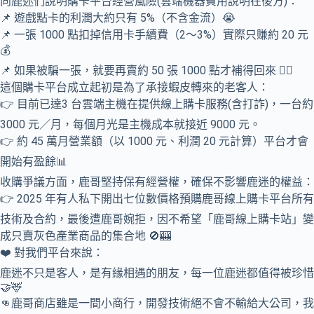
向鹿迷們說明購卡平台經營風險(雲端機器費用說明在後方)：
📌 遊戲點卡的利潤大約只有 5%（不含金流）😭
📌 一張 1000 點扣掉信用卡手續費（2～3%）實際只賺約 20 元
💰
📌 如果被騙一張，就要再賣約 50 張 1000 點才補得回來 😵‍💫
這個購卡平台成立起初是為了承接蝦皮轉來的老客人：
👉 目前已達3 台雲端主機在提供線上購卡服務(含打詐)，一台約
3000 元／月，每個月光是主機成本就接近 9000 元。
👉 約 45 萬月營業額（以 1000 元、利潤 20 元計算）平台才會
開始有盈餘📊
收購爭議方面，鹿哥堅持保有經營權，確保不影響鹿迷的權益：
👉 2025 年有人私下開出七位數價格預購鹿哥線上購卡平台所有
技術及合約，最後遭鹿哥婉拒，因不希望「鹿哥線上購卡站」變
成只賣灰色產業商品的集合地 🚫🎰
❤️ 對我們平台來說：
鹿迷不只是客人，是有緣相遇的朋友，每一位鹿迷都值得被珍惜
🤝🦌
👊鹿哥商店雖是一間小商行，開發技術絕不會不輸給大公司，我