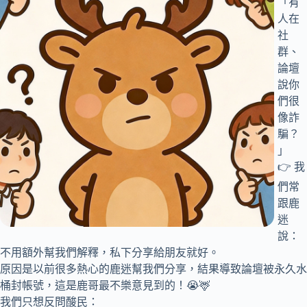
「有
人在
社
群、
論壇
說你
們很
像詐
騙？
」
👉 我
們常
跟鹿
迷
說：
不用額外幫我們解釋，私下分享給朋友就好。
原因是以前很多熱心的鹿迷幫我們分享，結果導致論壇被永久水
桶封帳號，這是鹿哥最不樂意見到的！😭🦌
我們只想反問酸民：