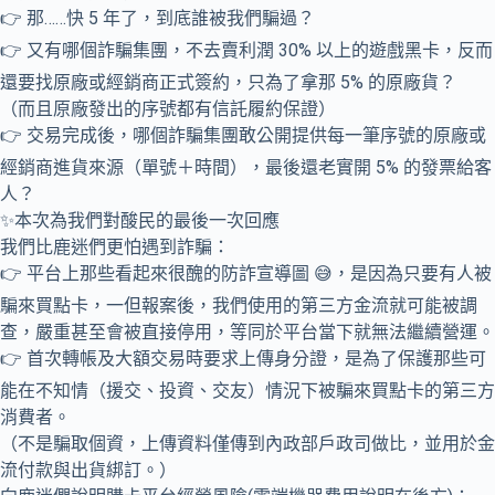
👉 那……快 5 年了，到底誰被我們騙過？
👉 又有哪個詐騙集團，不去賣利潤 30% 以上的遊戲黑卡，反而
還要找原廠或經銷商正式簽約，只為了拿那 5% 的原廠貨？
（而且原廠發出的序號都有信託履約保證）
👉 交易完成後，哪個詐騙集團敢公開提供每一筆序號的原廠或
經銷商進貨來源（單號＋時間），最後還老實開 5% 的發票給客
人？
✨本次為我們對酸民的最後一次回應
我們比鹿迷們更怕遇到詐騙：
👉 平台上那些看起來很醜的防詐宣導圖 😅，是因為只要有人被
騙來買點卡，一但報案後，我們使用的第三方金流就可能被調
查，嚴重甚至會被直接停用，等同於平台當下就無法繼續營運。
👉 首次轉帳及大額交易時要求上傳身分證，是為了保護那些可
能在不知情（援交、投資、交友）情況下被騙來買點卡的第三方
消費者。
（不是騙取個資，上傳資料僅傳到內政部戶政司做比，並用於金
流付款與出貨綁訂。）