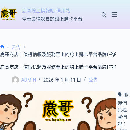
跳
至
鹿哥線上情報站-備用站
主
全台最懂課長的線上購卡平台
要
內
容
公告
首
鹿哥商店｜值得信賴及服務至上的線上購卡平台品牌IP
🦌
頁
鹿哥商店｜值得信賴及服務至上的線上購卡平台品牌IP
🦌
ADMIN
2026 年 1 月 11 日
公告
🗣️ 鹿
迷們
常找
我們
說：