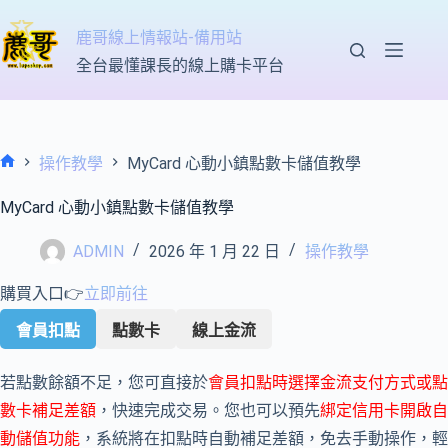
跳
至
鹿哥線上情報站-備用站
主
全台最懂課長的線上購卡平台
要
內
容
操作教學
MyCard 心動小鎮點數卡儲值教學
首
頁
MyCard 心動小鎮點數卡儲值教學
ADMIN
2026 年 1 月 22 日
操作教學
購買入口👉
立即前往
會員扣點
點數卡
線上金流
若點數餘額不足，您可直接於
會員扣點時選擇金流支付方式或點
數卡補足差額
，快速完成交易。您也可以預先
綁定信用卡開啟自
動儲值功能
，系統將在扣點時自動補足差額，免去手動操作，輕