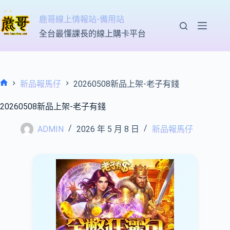
跳
至
鹿哥線上情報站-備用站
主
全台最懂課長的線上購卡平台
要
內
容
新品報馬仔
20260508新品上架-老子有錢
首
頁
20260508新品上架-老子有錢
ADMIN
2026 年 5 月 8 日
新品報馬仔