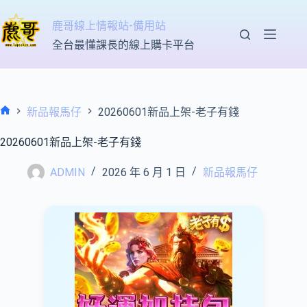
跳
至
鹿哥線上情報站-備用站
主
全台最懂課長的線上購卡平台
要
內
容
新品報馬仔
20260601新品上架-老子有錢
首
頁
20260601新品上架-老子有錢
ADMIN
2026 年 6 月 1 日
新品報馬仔