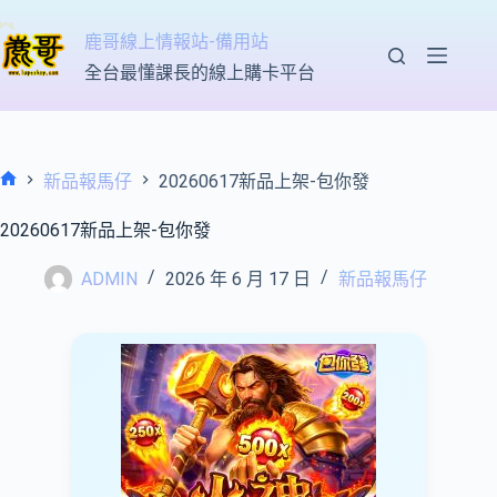
跳
至
鹿哥線上情報站-備用站
主
全台最懂課長的線上購卡平台
要
內
容
新品報馬仔
20260617新品上架-包你發
首
頁
20260617新品上架-包你發
ADMIN
2026 年 6 月 17 日
新品報馬仔